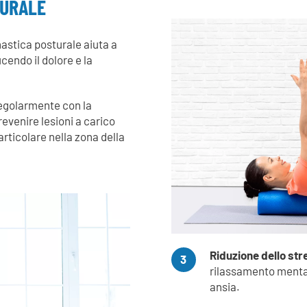
TURALE
nnastica posturale aiuta a
cendo il dolore e la
regolarmente con la
evenire lesioni a carico
particolare nella zona della
Riduzione dello str
3
rilassamento mentale 
ansia.