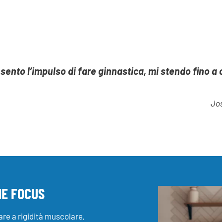
 sento l’impulso di fare ginnastica, mi stendo fino a
Jo
ME FOCUS
re a rigidità muscolare,