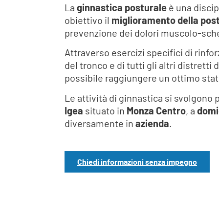
La
ginnastica posturale
è una disci
obiettivo il
miglioramento della pos
prevenzione dei dolori muscolo-sche
Attraverso esercizi specifici di rinfo
del tronco e di tutti gli altri distretti
possibile raggiungere un ottimo stat
Le attività di ginnastica si svolgono
Igea
situato in
Monza Centro
, a
domic
diversamente in
azienda
.
Chiedi informazioni senza impegno