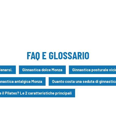
FAQ E GLOSSARIO
enarsi.
Ginnastica dolce Monza
Ginnastica posturale vic
nnastica antalgica Monza
Quanto costa una seduta di ginnastic
 il Pilates? Le 2 caratteristiche principali