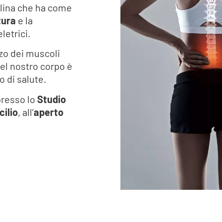
plina che ha come
tura
e la
letrici.
rzo dei muscoli
 del nostro corpo è
o di salute.
 presso lo
Studio
ilio
, all’
aperto