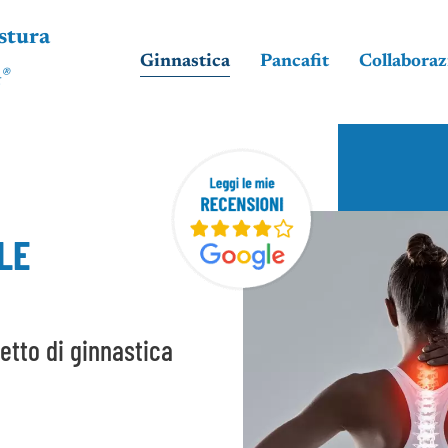
ostura
Ginnastica
Pancafit
Collaboraz
®
t
LE
etto di ginnastica